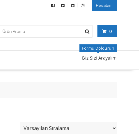
Hesabım
0
Formu Doldurun
Biz Sizi Arayalım