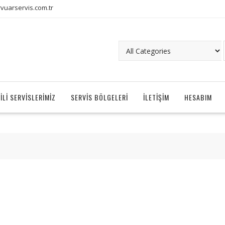
uarservis.com.tr
ILI SERVISLERIMIZ
SERVIS BÖLGELERI
İLETIŞIM
HESABIM