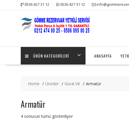
Skip
0536 427 31 12
0536 427 31 12
info@gommerezerv
to
content
ÜRÜN KATEGORILERI
ANASAYFA
YETK
Home
Ürünler
Güral Vit
Armatür
Armatür
4 sonucun tümü gösteriliyor