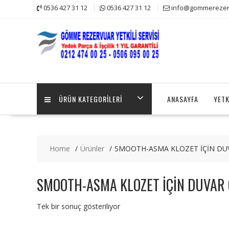
Skip
0536 427 31 12
0536 427 31 12
info@gommerezerv
to
content
ÜRÜN KATEGORILERI
ANASAYFA
YETK
Home
Ürünler
SMOOTH-ASMA KLOZET İÇİN DU
SMOOTH-ASMA KLOZET İÇİN DUVAR 
Tek bir sonuç gösteriliyor