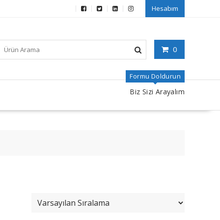
Hesabım
0
Formu Doldurun
Biz Sizi Arayalım