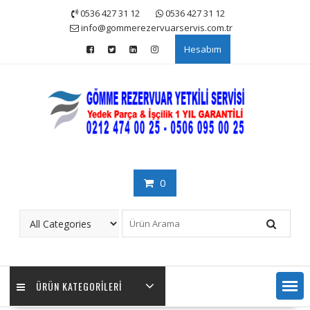
Skip
0536 427 31 12
0536 427 31 12
to
info@gommerezervuarservis.com.tr
content
Hesabım
0
ÜRÜN KATEGORILERI