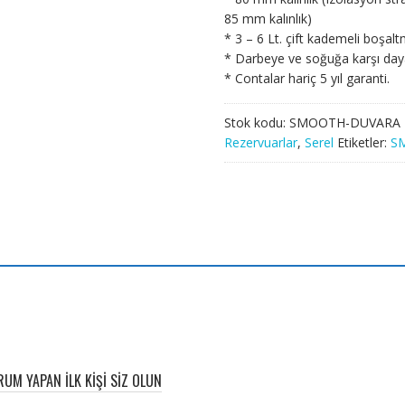
85 mm kalınlık)
* 3 – 6 Lt. çift kademeli boşal
* Darbeye ve soğuğa karşı daya
* Contalar hariç 5 yıl garanti.
Stok kodu:
SMOOTH-DUVARA T
Rezervuarlar
,
Serel
Etiketler:
S
UM YAPAN ILK KIŞI SIZ OLUN