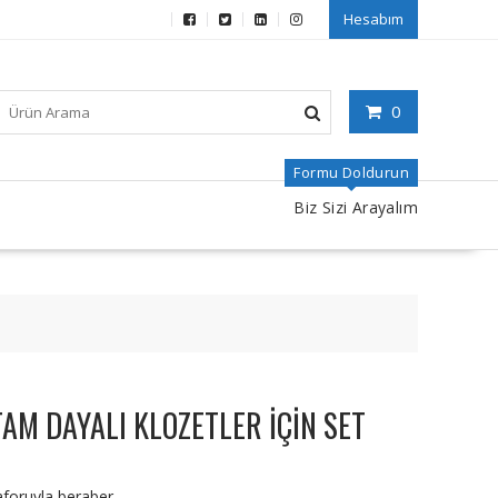
Hesabım
0
Formu Doldurun
Biz Sizi Arayalım
M DAYALI KLOZETLER İÇİN SET
aforuyla beraber