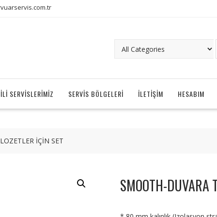
uarservis.com.tr
ILI SERVISLERIMIZ
SERVIS BÖLGELERI
İLETIŞIM
HESABIM
OZETLER İÇİN SET
SMOOTH-DUVARA TA
* 80 mm kalınlık (Izolasyon str