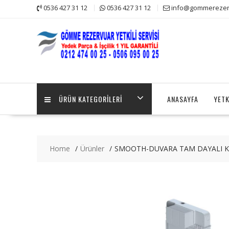
Skip
0536 427 31 12
0536 427 31 12
info@gommerezerv
to
content
ÜRÜN KATEGORILERI
ANASAYFA
YETK
Home
Ürünler
SMOOTH-DUVARA TAM DAYALI KL