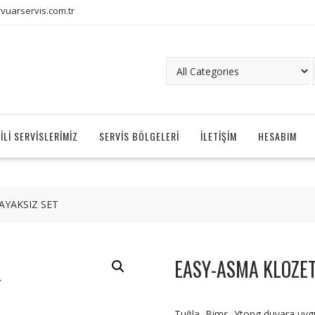
uarservis.com.tr
ILI SERVISLERIMIZ
SERVIS BÖLGELERI
İLETIŞIM
HESABIM
AYAKSIZ SET
EASY-ASMA KLOZET
Tuğla, Bims, Ytong duvara uyg