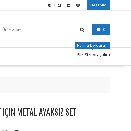
Hesabım
0
Formu Doldurun
Biz Sizi Arayalım
 IÇIN METAL AYAKSIZ SET
un kullanım.