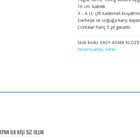
10 cm. kalınlık
3 – 6 Lt. çift kademeli boşaltm
Darbeye ve soğuğa karşı dayanı
Contalar hariç 5 yıl garanti.
Stok kodu:
EASY-ASMA KLOZET
Rezervuarlar
,
Serel
PAN ILK KIŞI SIZ OLUN