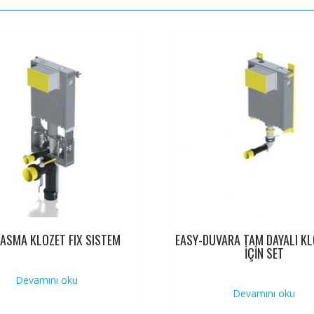
-ASMA KLOZET FIX SISTEM
EASY-DUVARA TAM DAYALI K
İÇİN SET
Devamını oku
Devamını oku