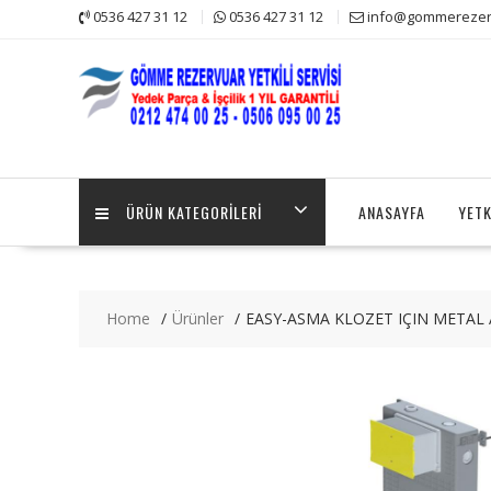
Skip
0536 427 31 12
0536 427 31 12
info@gommerezerv
to
content
ÜRÜN KATEGORILERI
ANASAYFA
YETK
Home
Ürünler
EASY-ASMA KLOZET IÇIN METAL 