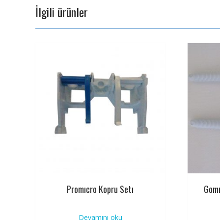
İlgili ürünler
Promıcro Kopru Setı
Gomm
Devamını oku