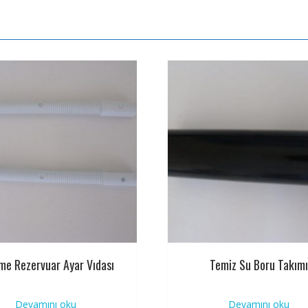
e Rezervuar Ayar Vıdası
Temiz Su Boru Takım
Devamını oku
Devamını oku