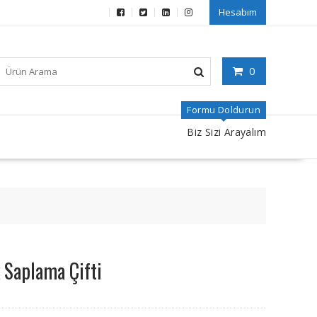
Hesabım
0
Formu Doldurun
Biz Sizi Arayalım
 Saplama Çifti