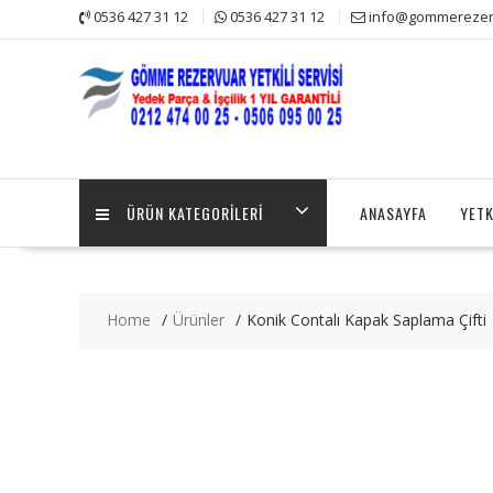
Skip
0536 427 31 12
0536 427 31 12
info@gommerezerv
to
content
ÜRÜN KATEGORILERI
ANASAYFA
YETK
Home
Ürünler
Konik Contalı Kapak Saplama Çifti