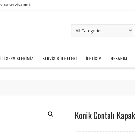
uarservis.com.tr
ILI SERVISLERIMIZ
SERVIS BÖLGELERI
İLETIŞIM
HESABIM
Konik Contalı Kapak