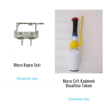
Mıcro Kopru Setı
Devamını oku
Mıcro Cıft Kademelı
Bosaltma Takımı
Devamını oku