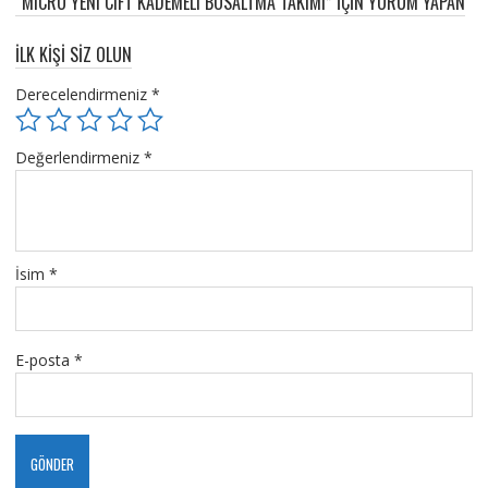
“MICRO YENI CIFT KADEMELI BOSALTMA TAKIMI” IÇIN YORUM YAPAN
ILK KIŞI SIZ OLUN
Derecelendirmeniz
*
Değerlendirmeniz
*
İsim
*
E-posta
*