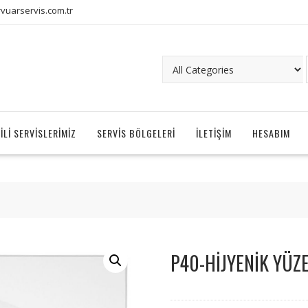
uarservis.com.tr
ILI SERVISLERIMIZ
SERVIS BÖLGELERI
İLETIŞIM
HESABIM
P40-HİJYENİK YÜZ