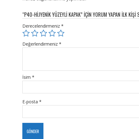
“P40-HİJYENİK YÜZEYLİ KAPAK” IÇIN YORUM YAPAN ILK KIŞI 
Derecelendirmeniz
*
Değerlendirmeniz
*
İsim
*
E-posta
*