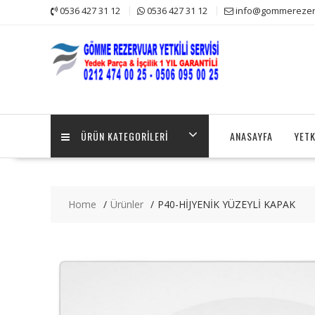
Skip
0536 427 31 12
0536 427 31 12
info@gommerezerv
to
content
ÜRÜN KATEGORILERI
ANASAYFA
YETK
Home
Ürünler
P40-HİJYENİK YÜZEYLİ KAPAK