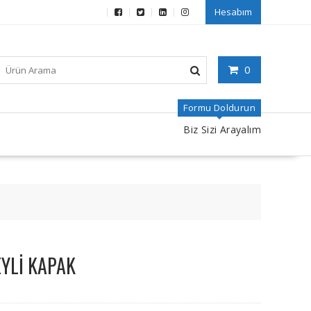
Hesabım
0
Formu Doldurun
Biz Sizi Arayalım
EYLİ KAPAK