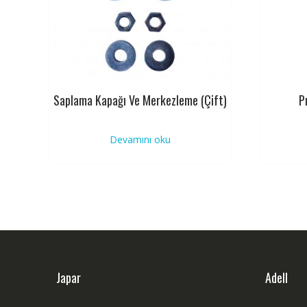
Saplama Kapağı Ve Merkezleme (Çift)
P
Devamını oku
Japar
Adell