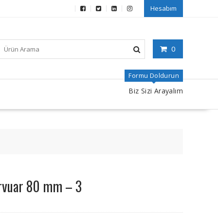
Hesabım
0
Formu Doldurun
Biz Sizi Arayalım
rvuar 80 mm – 3