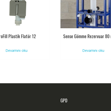
roFill Plastik Flatör 12
Sense Gömme Rezervuar 80
Devamını oku
Devamını oku
GPD