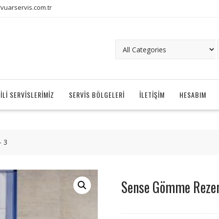
uarservis.com.tr
ILI SERVISLERIMIZ
SERVIS BÖLGELERI
İLETIŞIM
HESABIM
 3
Sense Gömme Reze